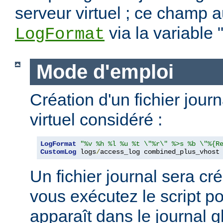
serveur virtuel ; ce champ a
via la variable 
LogFormat
Mode d'emploi
Création d'un fichier jour
virtuel considéré :
LogFormat
"%v %h %l %u %t \"%r\" %>s %b \"%{R
CustomLog
 logs
/
access_log combined_plus_vhost
Un fichier journal sera cré
vous exécutez le script po
apparaît dans le journal g