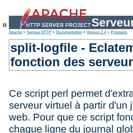
Serveu
Apache
>
Serveur HTTP
>
Documentation
>
Version 2.4
>
Programs
split-logfile - Eclat
fonction des serveur
Ce script perl permet d'extr
serveur virtuel à partir d'un
web. Pour que ce script fon
chaque ligne du journal globa