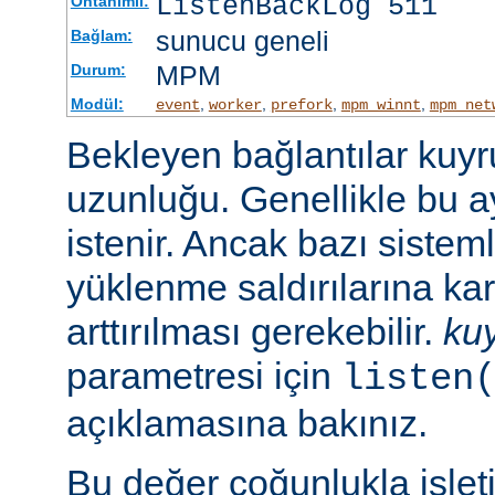
ListenBackLog 511
Öntanımlı:
sunucu geneli
Bağlam:
MPM
Durum:
Modül:
,
,
,
,
event
worker
prefork
mpm_winnt
mpm_net
Bekleyen bağlantılar kuy
uzunluğu. Genellikle bu a
istenir. Ancak bazı sist
yüklenme saldırılarına ka
arttırılması gerekebilir.
ku
parametresi için
listen
açıklamasına bakınız.
Bu değer çoğunlukla işlet