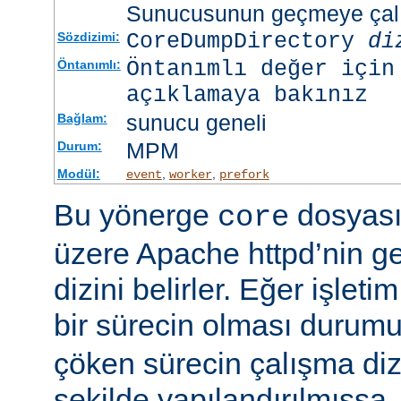
Sunucusunun geçmeye çalış
CoreDumpDirectory
di
Sözdizimi:
Öntanımlı değer için
Öntanımlı:
açıklamaya bakınız
sunucu geneli
Bağlam:
MPM
Durum:
Modül:
,
,
event
worker
prefork
Bu yönerge
dosyası
core
üzere Apache httpd’nin g
dizini belirler. Eğer işlet
bir sürecin olması duru
çöken sürecin çalışma di
şekilde yapılandırılmışsa,