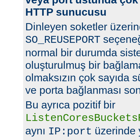
HTTP sunucusu
Dinleyen soketler üzeri
seçeneğ
SO_REUSEPORT
normal bir durumda sist
oluşturulmuş bir bağlam
olmaksızın çok sayıda s
ve porta bağlanması so
Bu ayrıca pozitif bir
ListenCoresBuckets
aynı
üzerinde y
IP:port