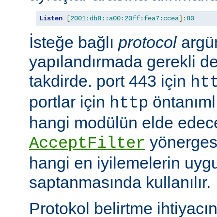
Listen
[
2001:db8::a00:20ff:fea7:ccea
]:
80
İsteğe bağlı
protocol
argü
yapılandırmada gerekli deği
takdirde. port 443 için
ht
portlar için
öntanımlıd
http
hangi modülün elde edec
yönergesi
AcceptFilter
hangi en iyilemelerin uyg
saptanmasında kullanılır.
Protokol belirtme ihtiyacı