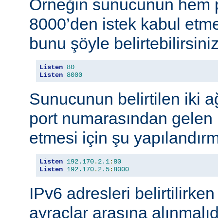
Örneğin sunucunun hem p
8000’den istek kabul etmes
bunu şöyle belirtebilirsiniz
Listen
80
Listen
8000
Sunucunun belirtilen iki 
port numarasından gelen b
etmesi için şu yapılandırma
Listen
192.170
.
2.1
:
80
Listen
192.170
.
2.5
:
8000
IPv6 adresleri belirtilirken
ayraçlar arasına alınmalıd