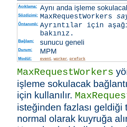
Aynı anda işleme sokulacak
Açıklama:
MaxRequestWorkers
sa
Sözdizimi:
Ayrıntılar için aşağ
Öntanımlı:
bakınız.
sunucu geneli
Bağlam:
MPM
Durum:
Modül:
,
,
event
worker
prefork
yö
MaxRequestWorkers
işleme sokulacak bağlantı
için kullanılır.
MaxReques
isteğinden fazlası geldiği 
normal olarak kuyruğa alını