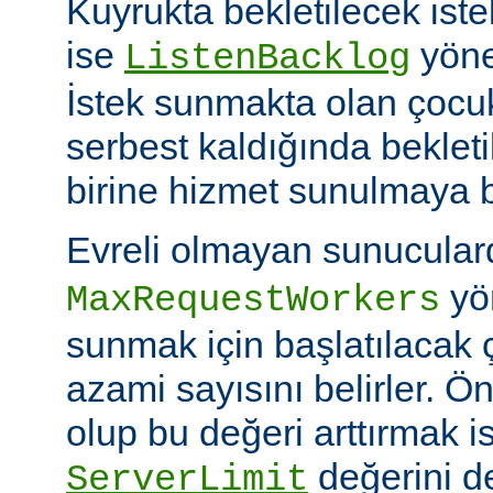
Kuyrukta bekletilecek iste
ise
yöner
ListenBacklog
İstek sunmakta olan çocuk
serbest kaldığında bekleti
birine hizmet sunulmaya b
Evreli olmayan sunucular
yön
MaxRequestWorkers
sunmak için başlatılacak 
azami sayısını belirler. Ö
olup bu değeri arttırmak i
değerini de
ServerLimit