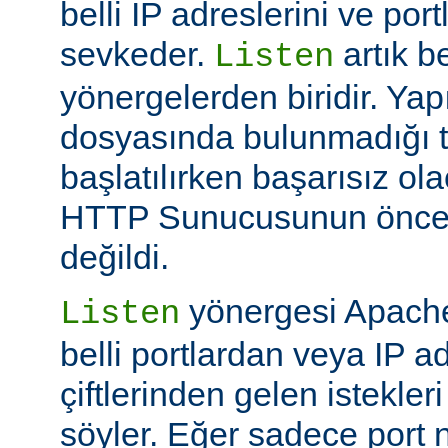
belli IP adreslerini ve por
sevkeder.
artık be
Listen
yönergelerden biridir. Ya
dosyasında bulunmadığı 
başlatılırken başarısız ol
HTTP Sunucusunun öncek
değildi.
yönergesi Apache
Listen
belli portlardan veya IP ad
çiftlerinden gelen istekler
söyler. Eğer sadece port