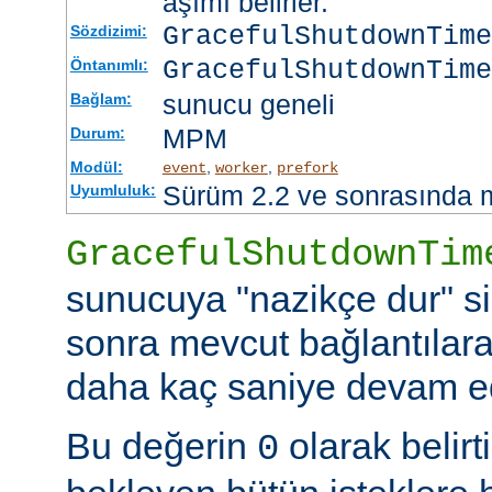
aşımı belirler.
GracefulShutdownTim
Sözdizimi:
GracefulShutdownTime
Öntanımlı:
sunucu geneli
Bağlam:
MPM
Durum:
Modül:
,
,
event
worker
prefork
Sürüm 2.2 ve sonrasında 
Uyumluluk:
GracefulShutdownTim
sunucuya "nazikçe dur" si
sonra mevcut bağlantılar
daha kaç saniye devam ede
Bu değerin
olarak belir
0