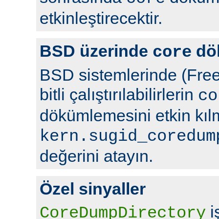
etkinleştirecektir.
BSD üzerinde
dö
core
BSD sistemlerinde (Free
bitli çalıştırılabilirlerin
co
dökümlemesini etkin kıl
kern.sugid_coredum
değerini atayın.
Özel sinyaller
i
CoreDumpDirectory