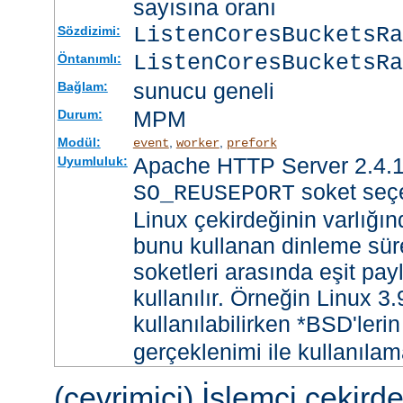
sayısına oranı
ListenCoresBucketsR
Sözdizimi:
ListenCoresBucketsRa
Öntanımlı:
sunucu geneli
Bağlam:
MPM
Durum:
Modül:
,
,
event
worker
prefork
Apache HTTP Server 2.4.1
Uyumluluk:
soket seçe
SO_REUSEPORT
Linux çekirdeğinin varlığın
bunu kullanan dinleme süre
soketleri arasında eşit payl
kullanılır. Örneğin Linux 3
kullanılabilirken *BSD'leri
gerçeklenimi ile kullanılam
(çevrimiçi) İşlemci çekird