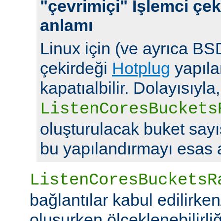
"çevrimiçi" İşlemci çek
anlamı
Linux için (ve ayrıca BSD
çekirdeği
Hotplug
yapılan
kapatıalbilir. Dolayısıyla,
ListenCoresBuckets
oluşturulacak buket say
bu yapılandırmayı esas a
ListenCoresBucketsR
bağlantılar kabul edilirke
oluşurken ölçeklenebilirliği