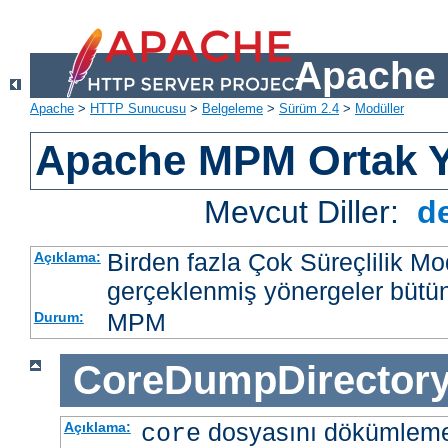
Apache 
Apache
>
HTTP Sunucusu
>
Belgeleme
>
Sürüm 2.4
>
Modüller
Apache MPM Ortak Y
Mevcut Diller:
d
Birden fazla Çok Süreçlilik M
Açıklama:
gerçeklenmiş yönergeler bütü
MPM
Durum:
CoreDumpDirector
dosyasını dökümlem
Açıklama:
core