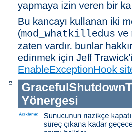
yapmaya izin veren bir kan
Bu kancayı kullanan iki m
(
ve
mod_whatkilledus
zaten vardır. bunlar hakkı
edinmek için Jeff Trawick'
EnableExceptionHook sit
GracefulShutdownT
Yönergesi
Sunucunun nazikçe kapatı
Açıklama:
süreç çıkana kadar geçece