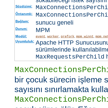
sokabileceği istek sayısını 
MaxConnectionsPerCh
Sözdizimi:
MaxConnectionsPerChi
Öntanımlı:
sunucu geneli
Bağlam:
MPM
Durum:
Modül:
,
,
,
,
event
worker
prefork
mpm_winnt
mpm_ne
Apache HTTP Sunucusunun
Uyumluluk:
sürümlerinde kullanılabilme
h
MaxRequestsPerChild
MaxConnectionsPerCh
bir çocuk sürecin işleme s
sayısını sınırlamakta kullan
MaxConnectionsPerCh