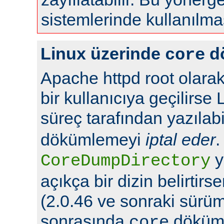
sistemlerinde kullanılma
Linux üzerinde
d
core
Apache httpd root olarak
bir kullanıcıya geçilirse 
süreç tarafından yazılabi
dökümlemeyi
iptal eder
.
y
CoreDumpDirectory
açıkça bir dizin belirtir
(2.0.46 ve sonraki sürüml
sonrasında
döküml
core