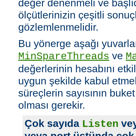
değer denenmeli ve başlı
ölçütlerinizin çeşitli sonuçl
gözlemlenmelidir.
Bu yönerge aşağı yuvarl
ve
MinSpareThreads
M
değerlerinin hesabını etkil
uygun şekilde kabul etme
süreçlerin sayısının buket 
olması gerekir.
Çok sayıda
vey
Listen
veya port üstünda çok