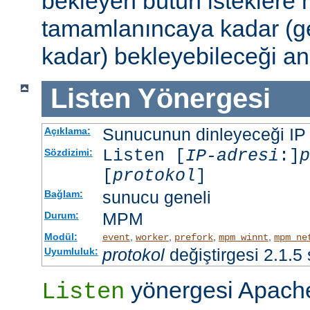
bekleyen bütün isteklere
tamamlanıncaya kadar (g
kadar) bekleyebileceği an
Listen
Yönergesi
Sunucunun dinleyeceği IP ad
Açıklama:
Listen [
IP-adresi
:]
p
Sözdizimi:
[
protokol
]
sunucu geneli
Bağlam:
MPM
Durum:
Modül:
,
,
,
,
event
worker
prefork
mpm_winnt
mpm_ne
protokol
değiştirgesi 2.1.5
Uyumluluk:
yönergesi Apache
Listen