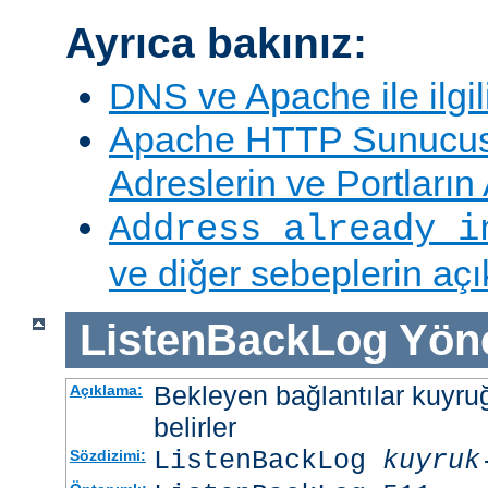
Ayrıca bakınız:
DNS ve Apache ile ilgil
Apache HTTP Sunucus
Adreslerin ve Portları
Address already i
ve diğer sebeplerin aç
ListenBackLog
Yön
Bekleyen bağlantılar kuyr
Açıklama:
belirler
ListenBackLog
kuyruk
Sözdizimi: