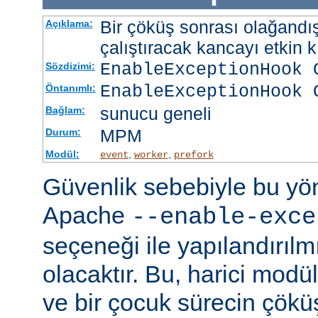
Bir çöküş sonrası olağandışı
Açıklama:
çalıştıracak kancayı etkin kı
EnableExceptionHook 
Sözdizimi:
EnableExceptionHook 
Öntanımlı:
sunucu geneli
Bağlam:
MPM
Durum:
Modül:
,
,
event
worker
prefork
Güvenlik sebebiyle bu y
Apache
--enable-exce
seçeneği ile yapılandırılmı
olacaktır. Bu, harici modü
ve bir çocuk sürecin çöküş