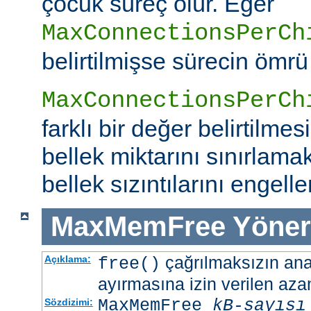
çocuk süreç ölür. Eğer
MaxConnectionsPerCh
belirtilmişse sürecin ömrü
MaxConnectionsPerCh
farklı bir değer belirtilme
bellek miktarını sınırlamak
bellek sızıntılarını engeller
MaxMemFree
Yöner
çağrılmaksızın ana 
Açıklama:
free()
ayırmasına izin verilen azam
MaxMemFree
kB-sayısı
Sözdizimi: