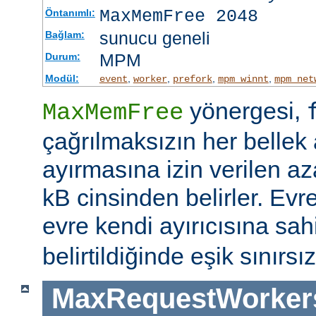
MaxMemFree 2048
Öntanımlı:
sunucu geneli
Bağlam:
MPM
Durum:
Modül:
,
,
,
,
event
worker
prefork
mpm_winnt
mpm_net
yönergesi,
MaxMemFree
çağrılmaksızın her bellek 
ayırmasına izin verilen az
kB cinsinden belirler. Evr
evre kendi ayırıcısına sahi
belirtildiğinde eşik sınırsız
MaxRequestWorker