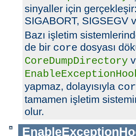
sinyaller için gerçekleş
SIGABORT, SIGSEGV v
Bazı işletim sistemlerin
de bir
dosyası dök
core
v
CoreDumpDirectory
EnableExceptionHoo
yapmaz, dolayısıyla
cor
tamamen işletim sistemin
olur.
EnableExceptionHo