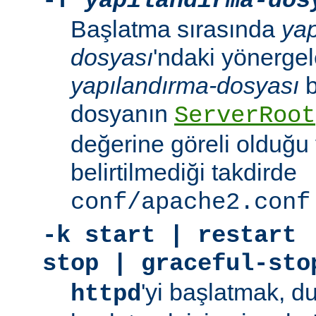
-f
yapılandırma-dos
Başlatma sırasında
yap
dosyası
'ndaki yönergele
yapılandırma-dosyası
b
dosyanın
ServerRoot
değerine göreli olduğu 
belirtilmediği takdirde
conf/apache2.conf
-k
start | restart 
stop | graceful-sto
'yi başlatmak, 
httpd