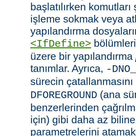
başlatılırken komutları 
işleme sokmak veya at
yapılandırma dosyaları
bölümleri
<IfDefine>
üzere bir yapılandırma
tanımlar. Ayrıca,
-DNO
sürecin çatallanmasını
(ana sü
DFOREGROUND
benzerlerinden çağrıl
için) gibi daha az bili
parametrelerini atamakta