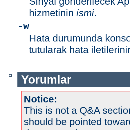
Sinyal gönderilecek Ap
hizmetinin
ismi
.
-w
Hata durumunda konsol
tutularak hata iletileri
Yorumlar
Notice:
This is not a Q&A sect
should be pointed towar