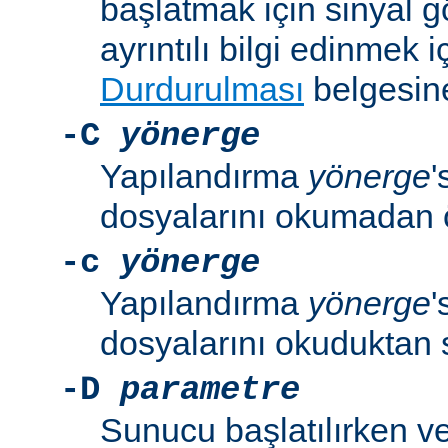
başlatmak için sinyal 
ayrıntılı bilgi edinmek i
Durdurulması
belgesine
-C
yönerge
Yapılandırma
yönerge
'
dosyalarını okumadan 
-c
yönerge
Yapılandırma
yönerge
'
dosyalarını okuduktan 
-D
parametre
Sunucu başlatılırken v