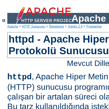
Apache 
Apache
>
HTTP Sunucusu
>
Belgeleme
>
Sürüm 2.4
>
Programlar
httpd - Apache Hiper
Protokolü Sunucus
Mevcut Dill
, Apache Hiper Metin
httpd
(HTTP) sunucusu programıd
çalışan bir artalan süreci ol
Bu tarz kullanıldığında iste