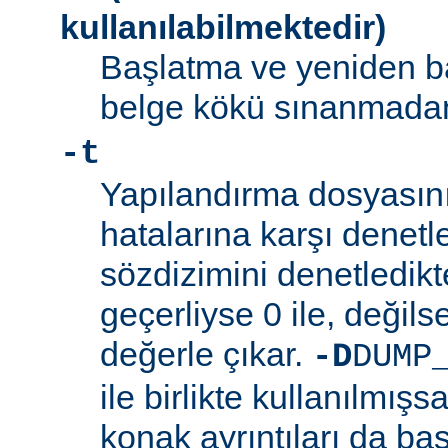
kullanılabilmektedir)
Başlatma ve yeniden b
belge kökü sınanmadan 
-t
Yapılandırma dosyasını
hatalarına karşı denetl
sözdizimini denetledik
geçerliyse 0 ile, değilse
değerle çıkar.
-D
DUMP
ile birlikte kullanılmış
konak ayrıntıları da bas