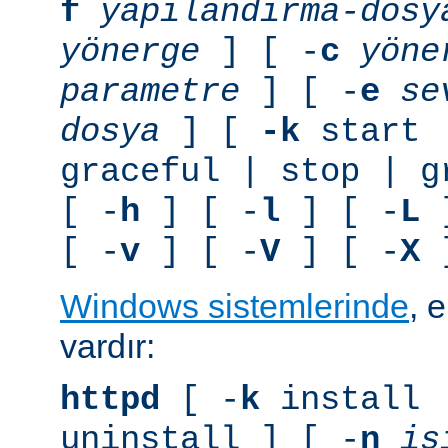
f
yapılandırma-dosy
yönerge
] [ -
c
yöne
parametre
] [ -
e
se
dosya
] [
-k
start 
graceful | stop | g
[ -
h
] [ -
l
] [ -
L
]
[ -
v
] [ -
V
] [ -
X
]
Windows sistemlerinde
, 
vardır:
httpd
[ -
k
install 
uninstall ] [ -
n
is