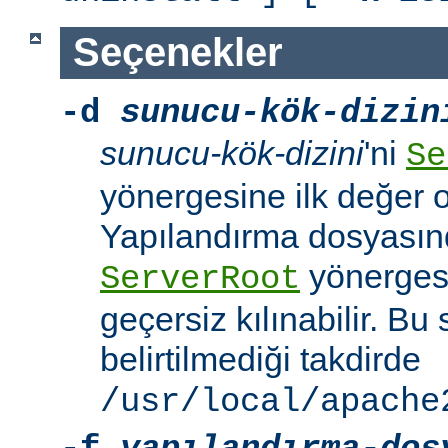
Seçenekler
-d
sunucu-kök-dizin
sunucu-kök-dizini
'ni
Se
yönergesine ilk değer o
Yapılandırma dosyasınd
yönerges
ServerRoot
geçersiz kılınabilir. B
belirtilmediği takdirde
/usr/local/apache