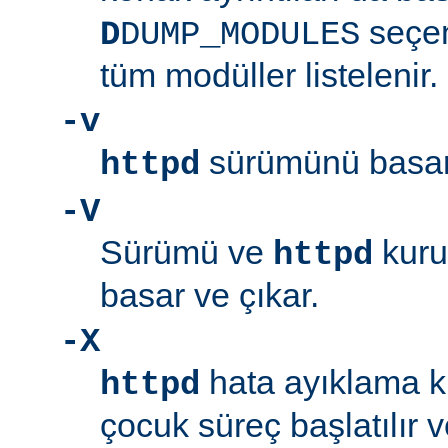
seçen
D
DUMP_MODULES
tüm modüller listelenir.
-v
sürümünü basar 
httpd
-V
Sürümü ve
kuru
httpd
basar ve çıkar.
-X
hata ayıklama ki
httpd
çocuk süreç başlatılır