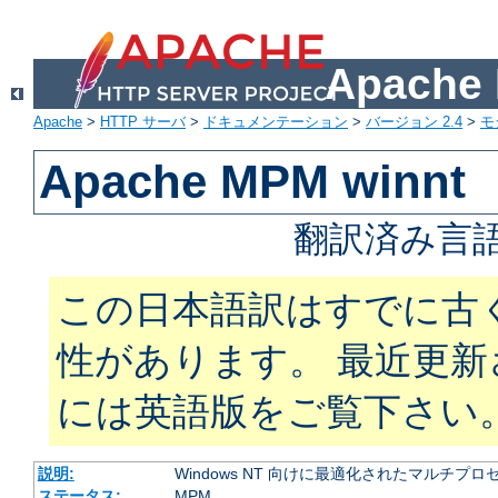
Apach
Apache
>
HTTP サーバ
>
ドキュメンテーション
>
バージョン 2.4
>
モ
Apache MPM winnt
翻訳済み言語
この日本語訳はすでに古
性があります。 最近更
には英語版をご覧下さい
説明:
Windows NT 向けに最適化されたマルチプ
ステータス:
MPM