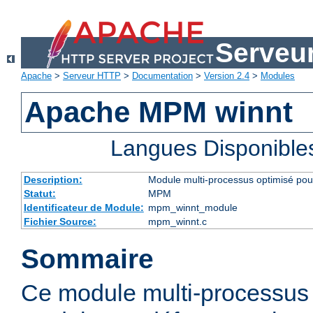
Serveu
Apache
>
Serveur HTTP
>
Documentation
>
Version 2.4
>
Modules
Apache MPM winnt
Langues Disponible
Description:
Module multi-processus optimisé po
Statut:
MPM
Identificateur de Module:
mpm_winnt_module
Fichier Source:
mpm_winnt.c
Sommaire
Ce module multi-processus