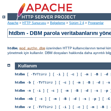
Apache
>
HTTP Sunucusu
>
Belgeleme
>
Sürüm 2.4
>
Programlar
htdbm - DBM parola veritabanlarını yöne
,
üzerinden HTTP kullanıcılarının temel kiml
htdbm
mod_authn_dbm
yönetmek için kullanılır. DBM dosyaları hakkında daha ayrıntılı bil
Kullanım
htdbm
[ -
T
VTtürü
] [ -
i
] [ -
c
] [ -
m
| -
B
| -
d
|
htdbm
-
b
[ -
T
VTtürü
] [ -
c
] [ -
m
| -
B
| -
d
| -
s
htdbm
-
n
[ -
i
] [ -
c
] [ -
m
| -
B
| -
d
| -
s
| -
p
]
htdbm
-
nb
[ -
c
] [ -
m
| -
B
| -
d
| -
s
| -
p
] [ -
C
htdbm
-
v
[ -
T
VTtürü
] [ -
i
] [ -
c
] [ -
m
| -
B
| 