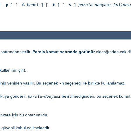
 -
p
] [ -
C
bedel
] [ -
t
] [ -
v
]
parola-dosyası
kullanı
satırından verilir.
Parola komut satırında görünür
olacağından çok dik
ullanımı için).
inip yeniden yazılır. Bu seçenek
seçeneği ile birlikte kullanılamaz.
-n
ktıya gönderir.
belirtilmediğinden, bu seçenek komut sa
parola-dosyası
tware için bu öntanımlıdır.
ok güvenli kabul edilmektedir.