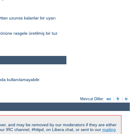
yttan uzunsa kalanlar bir uyarı
nüne rasgele üretilmiş bir tuz
da kullanılamayabilir.
Mevcut Diller:
en
|
fr
|
tr
ver, and may be removed by our moderators if they are either
r IRC channel, #httpd, on Libera.chat, or sent to our
mailing