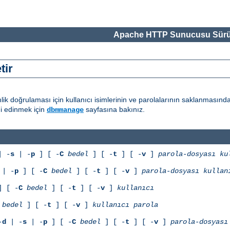
Apache HTTP Sunucusu Sürü
tir
ik doğrulaması için kullanıcı isimlerinin ve parolalarının saklanmasınd
gi edinmek için
sayfasına bakınız.
dbmmanage
 -
s
| -
p
] [ -
C
bedel
] [ -
t
] [ -
v
]
parola-dosyası
ku
| -
p
] [ -
C
bedel
] [ -
t
] [ -
v
]
parola-dosyası
kullan
 [ -
C
bedel
] [ -
t
] [ -
v
]
kullanıcı
bedel
] [ -
t
] [ -
v
]
kullanıcı
parola
-
d
| -
s
| -
p
] [ -
C
bedel
] [ -
t
] [ -
v
]
parola-dosyası