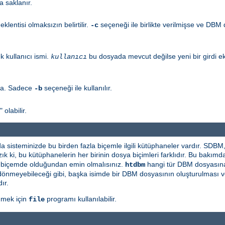
a saklanır.
eklentisi olmaksızın belirtilir.
seçeneği ile birlikte verilmişse ve DBM
-c
 kullanıcı ismi.
bu dosyada mevcut değilse yeni bir girdi ek
kullanıcı
la. Sadece
seçeneği ile kullanılır.
-b
olabilir.
 da sisteminizde bu birden fazla biçemle ilgili kütüphaneler vardır. 
ık ki, bu kütüphanelerin her birinin dosya biçimleri farklıdır. Bu bakım
ı biçemde olduğundan emin olmalısınız.
hangi tür DBM dosyasına 
htdbm
 şey dönmeyebileceği gibi, başka isimde bir DBM dosyasının oluşturulması
ır.
nmek için
programı kullanılabilir.
file