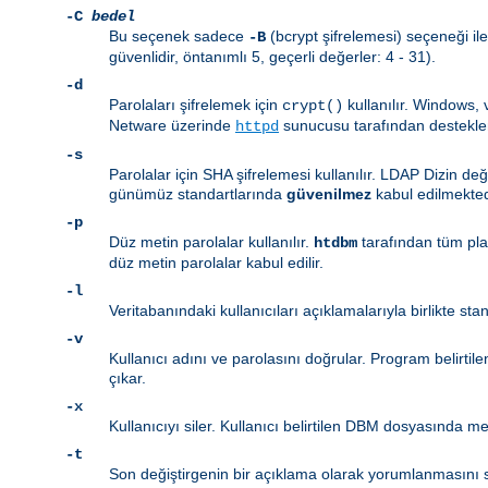
-C
bedel
Bu seçenek sadece
(bcrypt şifrelemesi) seçeneği ile
-B
güvenlidir, öntanımlı 5, geçerli değerler: 4 - 31).
-d
Parolaları şifrelemek için
kullanılır. Windows,
crypt()
Netware üzerinde
sunucusu tarafından destekl
httpd
-s
Parolalar için SHA şifrelemesi kullanılır. LDAP Dizin de
günümüz standartlarında
güvenilmez
kabul edilmekted
-p
Düz metin parolalar kullanılır.
tarafından tüm pl
htdbm
düz metin parolalar kabul edilir.
-l
Veritabanındaki kullanıcıları açıklamalarıyla birlikte sta
-v
Kullanıcı adını ve parolasını doğrular. Program belirtil
çıkar.
-x
Kullanıcıyı siler. Kullanıcı belirtilen DBM dosyasında mev
-t
Son değiştirgenin bir açıklama olarak yorumlanmasını sa