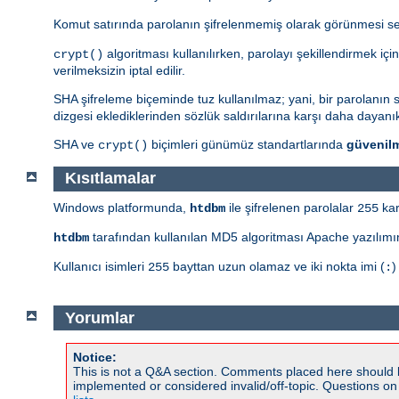
Komut satırında parolanın şifrelenmemiş olarak görünmesi s
algoritması kullanılırken, parolayı şekillendirmek içi
crypt()
verilmeksizin iptal edilir.
SHA şifreleme biçeminde tuz kullanılmaz; yani, bir parolanın sad
dizgesi eklediklerinden sözlük saldırılarına karşı daha dayanıkl
SHA ve
biçimleri günümüz standartlarında
güvenil
crypt()
Kısıtlamalar
Windows platformunda,
ile şifrelenen parolalar
kar
htdbm
255
tarafından kullanılan MD5 algoritması Apache yazılımın
htdbm
Kullanıcı isimleri
bayttan uzun olamaz ve iki nokta imi (
)
255
:
Yorumlar
Notice:
This is not a Q&A section. Comments placed here should 
implemented or considered invalid/off-topic. Questions o