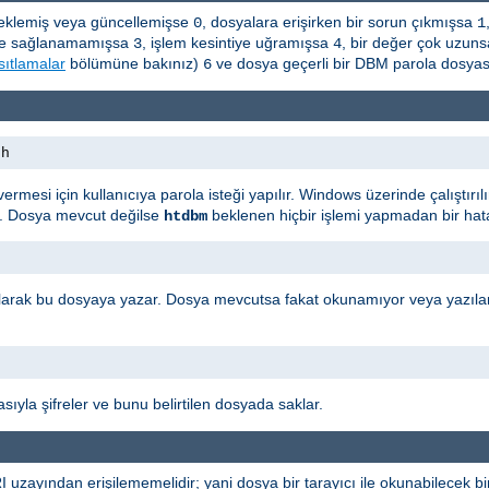
a eklemiş veya güncellemişse
, dosyalara erişirken bir sorun çıkmışsa
0
1
leşme sağlanamamışsa
, işlem kesintiye uğramışsa
, bir değer çok uzun
3
4
sıtlamalar
bölümüne bakınız)
ve dosya geçerli bir DBM parola dosyas
6
th
ı vermesi için kullanıcıya parola isteği yapılır. Windows üzerinde çalıştı
r. Dosya mevcut değilse
beklenen hiçbir işlemi yapmadan bir hata
htdbm
i olarak bu dosyaya yazar. Dosya mevcutsa fakat okunamıyor veya yazıla
sıyla şifreler ve bunu belirtilen dosyada saklar.
uzayından erişilememelidir; yani dosya bir tarayıcı ile okunabilecek b