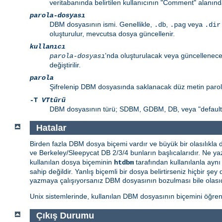
veritabanında belirtilen kullanıcının "Comment" alanınd
parola-dosyası
DBM dosyasının ismi. Genellikle,
,
veya
.db
.pag
.dir
oluşturulur, mevcutsa dosya güncellenir.
kullanıcı
'nda oluşturulacak veya güncellenecek
parola-dosyası
değiştirilir.
parola
Şifrelenip DBM dosyasında saklanacak düz metin paro
-T
VTtürü
DBM dosyasının türü; SDBM, GDBM, DB, veya "default" 
Hatalar
Birden fazla DBM dosya biçemi vardır ve büyük bir olasılıkla
ve Berkeley/Sleepycat DB 2/3/4 bunların başlıcalarıdır. Ne yaz
kullanılan dosya biçeminin
tarafından kullanılanla ayn
htdbm
sahip değildir. Yanlış biçemli bir dosya belirtirseniz hiçbir
yazmaya çalışıyorsanız DBM dosyasının bozulması bile olasıd
Unix sistemlerinde, kullanılan DBM dosyasının biçemini öğre
Çıkış Durumu