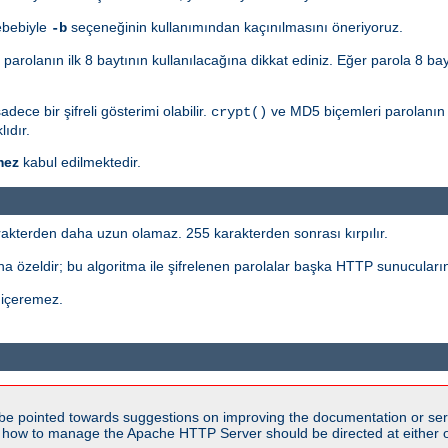
ebebiyle
seçeneğinin kullanımından kaçınılmasını öneriyoruz.
-b
n parolanın ilk 8 baytının kullanılacağına dikkat ediniz. Eğer parola 8 ba
ece bir şifreli gösterimi olabilir.
ve MD5 biçemleri parolanın ö
crypt()
ıdır.
mez
kabul edilmektedir.
akterden daha uzun olamaz. 255 karakterden sonrası kırpılır.
a özeldir; bu algoritma ile şifrelenen parolalar başka HTTP sunucuların
 içeremez.
be pointed towards suggestions on improving the documentation or ser
n how to manage the Apache HTTP Server should be directed at either ou