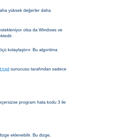
 (daha yüksek değerler daha
estekleniyor olsa da Windows ve
ktedir.
çü kolaylaştırır. Bu algoritma
sunucusu tarafından sadece
ttpd
 geçersizse program hata kodu 3 ile
zge eklenebilir. Bu dizge,