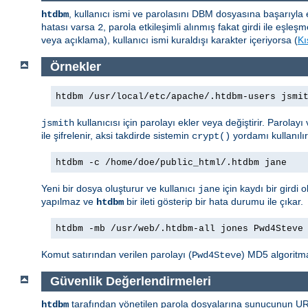
, kullanıcı ismi ve parolasını DBM dosyasına başarıyl
htdbm
hatası varsa
, parola etkileşimli alınmış fakat girdi ile eş
2
veya açıklama), kullanıcı ismi kuraldışı karakter içeriyorsa (
Kı
Örnekler
htdbm /usr/local/etc/apache/.htdbm-users jsmi
kullanıcısı için parolayı ekler veya değiştirir. Parolay
jsmith
ile şifrelenir, aksi takdirde sistemin
yordamı kullanılı
crypt()
htdbm -c /home/doe/public_html/.htdbm jane
Yeni bir dosya oluşturur ve kullanıcı
için kaydı bir gird
jane
yapılmaz ve
bir ileti gösterip bir hata durumu ile çıkar.
htdbm
htdbm -mb /usr/web/.htdbm-all jones Pwd4Steve
Komut satırından verilen parolayı (
) MD5 algoritma
Pwd4Steve
Güvenlik Değerlendirmeleri
tarafından yönetilen parola dosyalarına sunucunun URI 
htdbm