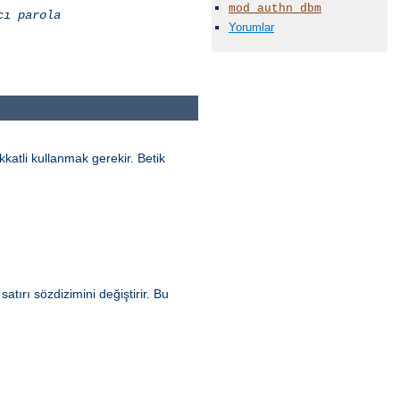
mod_authn_dbm
cı
parola
Yorumlar
katli kullanmak gerekir. Betik
tırı sözdizimini değiştirir. Bu