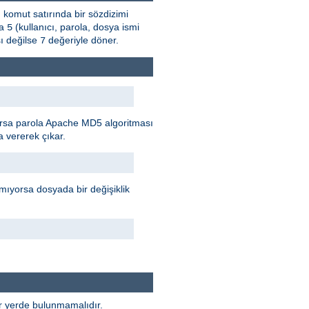
, komut satırında bir sözdizimi
sa
(kullanıcı, parola, dosya ismi
5
ı değilse
değeriyle döner.
7
rılırsa parola Apache MD5 algoritması
 vererek çıkar.
mıyorsa dosyada bir değişiklik
ir yerde bulunmamalıdır.