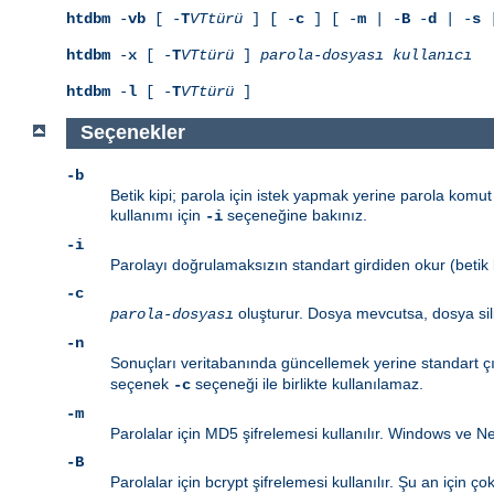
htdbm
-
vb
[ -
T
VTtürü
] [ -
c
] [ -
m
| -
B
-
d
| -
s
|
htdbm
-
x
[ -
T
VTtürü
]
parola-dosyası
kullanıcı
htdbm
-
l
[ -
T
VTtürü
]
Seçenekler
-b
Betik kipi; parola için istek yapmak yerine parola komut 
kullanımı için
seçeneğine bakınız.
-i
-i
Parolayı doğrulamaksızın standart girdiden okur (betik k
-c
oluşturur. Dosya mevcutsa, dosya sil
parola-dosyası
-n
Sonuçları veritabanında güncellemek yerine standart çı
seçenek
seçeneği ile birlikte kullanılamaz.
-c
-m
Parolalar için MD5 şifrelemesi kullanılır. Windows ve Ne
-B
Parolalar için bcrypt şifrelemesi kullanılır. Şu an için ç