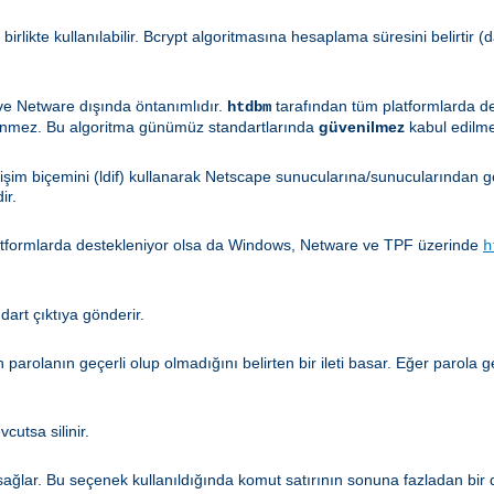
 birlikte kullanılabilir. Bcrypt algoritmasına hesaplama süresini belirtir
 ve Netware dışında öntanımlıdır.
tarafından tüm platformlarda d
htdbm
enmez. Bu algoritma günümüz standartlarında
güvenilmez
kabul edilme
ğişim biçemini (ldif) kullanarak Netscape sunucularına/sunucularından gö
ir.
atformlarda destekleniyor olsa da Windows, Netware ve TPF üzerinde
h
ndart çıktıya gönderir.
en parolanın geçerli olup olmadığını belirten bir ileti basar. Eğer parola
cutsa silinir.
ğlar. Bu seçenek kullanıldığında komut satırının sonuna fazladan bir di