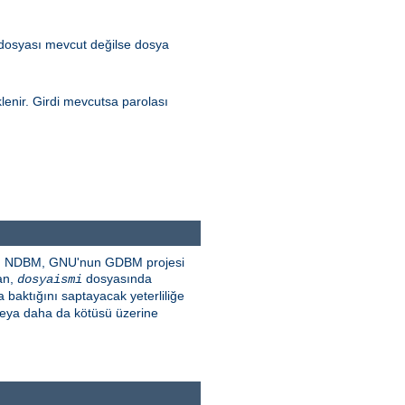
 dosyası mevcut değilse dosya
lenir. Girdi mevcutsa parolası
SDBM, NDBM, GNU'nun GDBM projesi
dan,
dosyasında
dosyaismi
baktığını saptayacak yeterliliğe
 veya daha da kötüsü üzerine