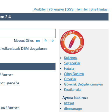
Modüller
|
Yönergeler
|
SSS
|
Terimler
|
Site Haritası
m 2.4
Mevcut Diller:
en
|
fr
|
tr
a kullanılacak DBM dosyalarını
Kullanım
Seçenekler
Hatalar
Çıkış Durumu
llanıcı
Örnekler
ıcı
parola
Güvenlik Değerlendirmeleri
Kısıtlamalar
Ayrıca bakınız:
httpd
kullanıcı
dbmmanage